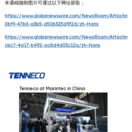
本通稿随附图片可通过以下网址获取：
https://www.globenewswire.com/NewsRoom/Attachm
0bf9-47b0-a3b5-d50b325d9f2d/zh-Hans
https://www.globenewswire.com/NewsRoom/Attachme
cbc7-4a17-b492-ac8d4d03c12a/zh-Hans
Tenneco at Marintec in China