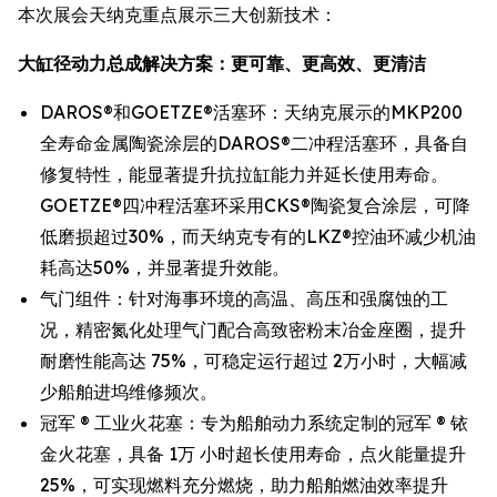
本次展会天纳克重点展示三大创新技术：
大缸径动力总成解决方案：更可靠、更高效、更清洁
DAROS®和GOETZE®活塞环：天纳克展示的MKP200
全寿命金属陶瓷涂层的DAROS®二冲程活塞环，具备自
修复特性，能显著提升抗拉缸能力并延长使用寿命。
GOETZE®四冲程活塞环采用CKS®陶瓷复合涂层，可降
低磨损超过30%，而天纳克专有的LKZ®控油环减少机油
耗高达50%，并显著提升效能。
气门组件：针对海事环境的高温、高压和强腐蚀的工
况，精密氮化处理气门配合高致密粉末冶金座圈，提升
耐磨性能高达 75%，可稳定运行超过 2万小时，大幅减
少船舶进坞维修频次。
冠军 ® 工业火花塞：专为船舶动力系统定制的冠军 ® 铱
金火花塞，具备 1万 小时超长使用寿命，点火能量提升
25%，可实现燃料充分燃烧，助力船舶燃油效率提升